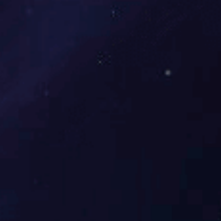
相关链接
上海证券交易所
关于甬金
集团介绍
企业文化
发展历程
产品中心
冷轧不锈钢
新材料
九游·官方网站