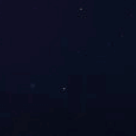
实力展示
工艺及设备
技术优势
研发力量
投资者关系
基本信息
媒体中心
甬金动态
文化生活
九游·官方网站